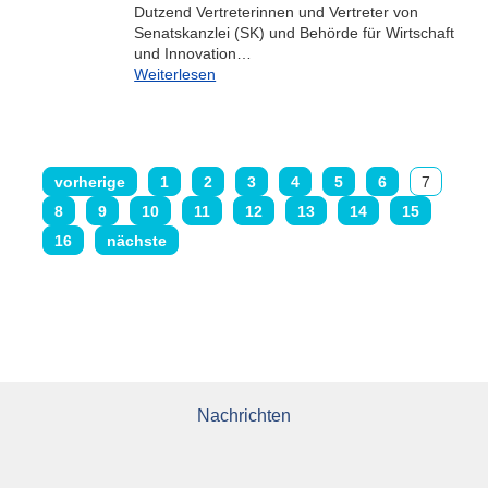
Dutzend Vertreterinnen und Vertreter von
Senatskanzlei (SK) und Behörde für Wirtschaft
und Innovation…
Weiterlesen
vorherige
1
2
3
4
5
6
7
8
9
10
11
12
13
14
15
16
nächste
Nachrichten