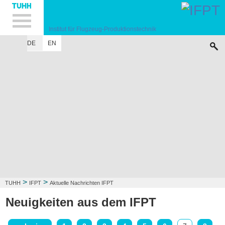
Hauptnavigation
Unternavigation
Inhalt
Suche
Institut für Flugzeug-Produktionstechnik
DE
EN
INSTITUT
FORSCHUNG
LEHRE
KONTAKT
>
>
TUHH
IFPT
Aktuelle Nachrichten IFPT
Neuigkeiten aus dem IFPT