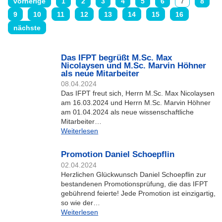
vorherige
1
2
3
4
5
6
7
8
9
10
11
12
13
14
15
16
nächste
Das IFPT begrüßt M.Sc. Max
Nicolaysen und M.Sc. Marvin Höhner
als neue Mitarbeiter
08.04.2024
Das IFPT freut sich, Herrn M.Sc. Max Nicolaysen
am 16.03.2024 und Herrn M.Sc. Marvin Höhner
am 01.04.2024 als neue wissenschaftliche
Mitarbeiter…
Weiterlesen
Promotion Daniel Schoepflin
02.04.2024
Herzlichen Glückwunsch Daniel Schoepflin zur
bestandenen Promotionsprüfung, die das IFPT
gebührend feierte! Jede Promotion ist einzigartig,
so wie der…
Weiterlesen