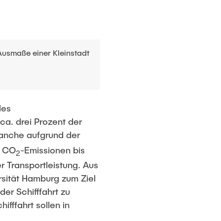
Ausmaße einer Kleinstadt
des
ca. drei Prozent der
ranche aufgrund der
e CO
-Emissionen bis
2
r Transportleistung. Aus
sität Hamburg zum Ziel
der Schifffahrt zu
fffahrt sollen in