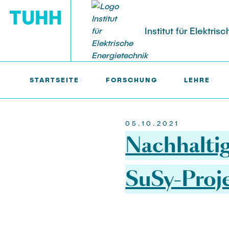
Institut für Elektri
STARTSEITE
FORSCHUNG
LEHRE
IEET >
AKTUELLES
FORSCHUNG
LEHRE
PERSONAL
Forschungsgruppen
Lehrveranstaltungen
Professoren
Publikation
Lehrbeauftr
05.10.2021
Nachhaltig
Forschungsprojekte
Studentische Arbeiten
Oberingenieur
Veranstaltu
Gastwissens
Offene
SuSy-Proj
Geschäftszimmer
Technische 
Laufende
Abgeschlossene