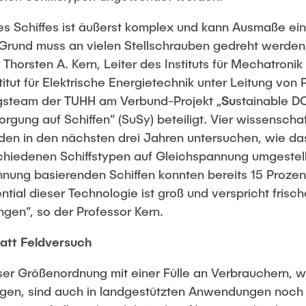
s Schiffes ist äußerst komplex und kann Ausmaße ein
rund muss an vielen Stellschrauben gedreht werden, 
 Thorsten A. Kern, Leiter des Instituts für Mechatron
ut für Elektrische Energietechnik unter Leitung von P
ngsteam der TUHH am Verbund-Projekt „
Su
stainable D
rgung auf Schiffen“ (SuSy) beteiligt. Vier wissenscha
rden in den nächsten drei Jahren untersuchen, wie da
chiedenen Schiffstypen auf Gleichspannung umgestell
nnung basierenden Schiffen konnten bereits 15 Prozen
ntial dieser Technologie ist groß und verspricht frisc
ingen“, so der Professor Kern.
tatt Feldversuch
ser Größenordnung mit einer Fülle an Verbrauchern, wi
iegen, sind auch in landgestützten Anwendungen noch 