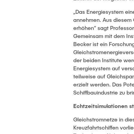
„Das Energiesystem eine
annehmen. Aus diesem G
erhöhen“ sagt Professor
Gemeinsam mit dem Instit
Becker ist ein Forschu
Gleichstromenergieverso
der beiden Institute we
Energiesystem auf vers
teilweise auf Gleichspa
erzielt werden. Das Pote
Schiffbauindustrie zu br
Echtzeitsimulationen s
Gleichstromnetze in die
Kreuzfahrtschiffen vorl