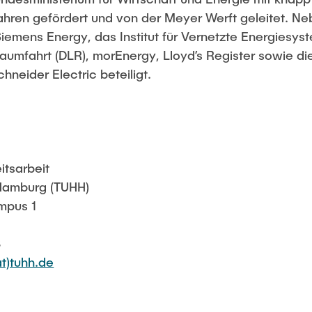
Jahren gefördert und von der Meyer Werft geleitet. 
Siemens Energy, das Institut für Vernetzte Energiesy
aumfahrt (DLR), morEnergy, Lloyd’s Register sowie die
neider Electric beteiligt.
itsarbeit
 Hamburg (TUHH)
mpus 1
8
at)tuhh.de