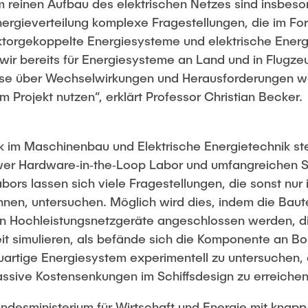
reinen Aufbau des elektrischen Netzes sind insbeson
ergieverteilung komplexe Fragestellungen, die im Fo
ktorgekoppelte Energiesysteme und elektrische Energ
wir bereits für Energiesysteme an Land und in Flugze
e über Wechselwirkungen und Herausforderungen wol
m Projekt nutzen“, erklärt Professor Christian Becker.
k im Maschinenbau und Elektrische Energietechnik stel
r Hardware‑in‑the‑Loop Labor und umfangreichen Si
Labors lassen sich viele Fragestellungen, die sonst nu
en, untersuchen. Möglich wird dies, indem die Bautei
an Hochleistungsnetzgeräte angeschlossen werden, d
it simulieren, als befände sich die Komponente an Bor
euartige Energiesystem experimentell zu untersuchen
ssive Kostensenkungen im Schiffsdesign zu erreichen
ndesministerium für Wirtschaft und Energie mit knapp 