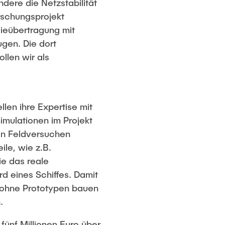
dere die Netzstabilität
rschungsprojekt
ieübertragung mit
ugen. Die dort
len wir als
len ihre Expertise mit
mulationen im Projekt
r in Feldversuchen
le, wie z.B.
ie das reale
d eines Schiffes. Damit
, ohne Prototypen bauen
.
fünf Millionen Euro über