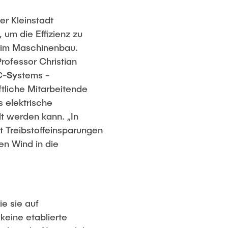
er Kleinstadt
um die Effizienz zu
ik im Maschinenbau.
rofessor Christian
C-
Sy
stems -
ftliche Mitarbeitende
s elektrische
t werden kann. „In
t Treibstoffeinsparungen
hen Wind in die
e sie auf
keine etablierte