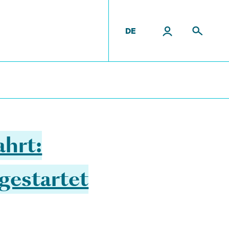
DE
tende
ahrt:
gestartet