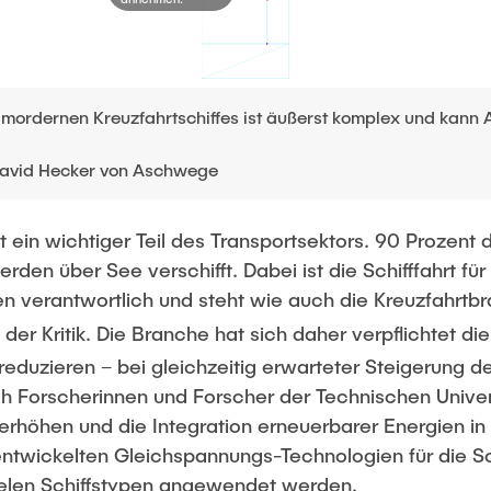
mordernen Kreuzfahrtschiffes ist äußerst komplex und kann 
avid Hecker von Aschwege
ist ein wichtiger Teil des Transportsektors. 90 Prozent 
en über See verschifft. Dabei ist die Schifffahrt für 
n verantwortlich und steht wie auch die Kreuzfahrtb
der Kritik. Die Branche hat sich daher verpflichtet di
eduzieren – bei gleichzeitig erwarteter Steigerung de
h Forscherinnen und Forscher der Technischen Univer
u erhöhen und die Integration erneuerbarer Energien in 
ntwickelten Gleichspannungs-Technologien für die Schi
vielen Schiffstypen angewendet werden.