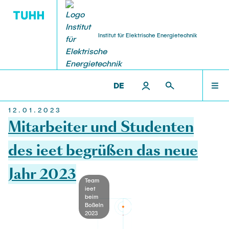
Institut für Elektrische Energietechnik
FORSCHUNG
PERSONAL
LEHRE
STARTSEITE
IEET >
AKTUELLES
DE
12.01.2023
Forschungsgruppen
Lehrveranstaltungen
Professoren
FORSCHUNG
Mitarbeiter und Studenten
Forschungsprojekte
Studentische Arbeiten
Oberingenieur
des ieet begrüßen das neue
LEHRE
Offene
Jahr 2023
Publikationen
Geschäftszimmer
Laufende
Team
ieet
PERSONAL
Abgeschlossene
beim
Veranstaltungen
Lehrbeauftragter
Boßeln
2023
Labore
Gastwissenschaftler