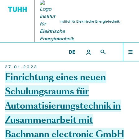
Institut für Elektrische Energietechnik
FORSCHUNG
PERSONAL
LEHRE
STARTSEITE
IEET >
AKTUELLES
DE
27.01.2023
Forschungsgruppen
Lehrveranstaltungen
Professoren
FORSCHUNG
Einrichtung eines neuen
Forschungsprojekte
Studentische Arbeiten
Oberingenieur
Schulungsraums für
LEHRE
Offene
Automatisierungstechnik in
Publikationen
Geschäftszimmer
Laufende
Zusammenarbeit mit
PERSONAL
Abgeschlossene
Veranstaltungen
Lehrbeauftragter
Bachmann electronic GmbH
Labore
Gastwissenschaftler