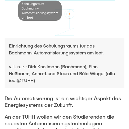
STELLENANGEBOTE
Schulungsraum
Bachmann-
Automatisierungssystem
Technische Mitarbeitende
am ieet
AKTUELLES
Wissenschaftliche Mitarbeitende
KONTAKT
Einrichtung des Schulungsraums für das
Externe Doktoranden
Bachmann-Automatisierungssystem am ieet.
v. l. n. r.: Dirk Knollmann (Bachmann), Finn
Nußbaum, Anna-Lena Steen und Béla Wiegel (alle
ieet@TUHH)
Die Automatisierung ist ein wichtiger Aspekt des
Energiesystems der Zukunft.
An der TUHH wollen wir den Studierenden die
neuesten Automatisierungstechnologien