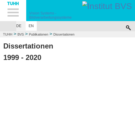
Hauptnavigation
Unternavigation
Inhalt
Suche
Vision Systems -
Bildverarbeitungssysteme
DE
EN
INSTITUT
FORSCHUNG
PUBLIKATIONEN
>
>
>
TUHH
BVS
Publikationen
Dissertationen
Dissertationen
1999 - 2020