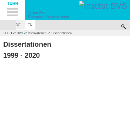
Hauptnavigation
Unternavigation
Inhalt
Suche
Vision Systems -
Bildverarbeitungssysteme
DE
EN
INSTITUT
FORSCHUNG
PUBLIKATIONEN
>
>
>
TUHH
BVS
Publikationen
Dissertationen
Dissertationen
1999 - 2020