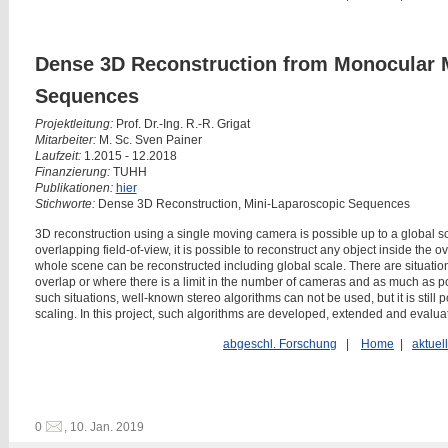
Dense 3D Reconstruction from Monocular 
Sequences
Projektleitung:
Prof. Dr.-Ing. R.-R. Grigat
Mitarbeiter
:
M. Sc. Sven Painer
Laufzeit
:
1.2015 - 12.2018
Finanzierung
:
TUHH
Publikationen
:
hier
Stichworte
:
Dense 3D Reconstruction, Mini-Laparoscopic Sequences
3D reconstruction using a single moving camera is possible up to a global sca
overlapping field-of-view, it is possible to reconstruct any object inside the o
whole scene can be reconstructed including global scale. There are situatio
overlap or where there is a limit in the number of cameras and as much as pos
such situations, well-known stereo algorithms can not be used, but it is still 
scaling. In this project, such algorithms are developed, extended and evalua
abgeschl. Forschung
|
Home
|
aktuel
0
, 10. Jan. 2019