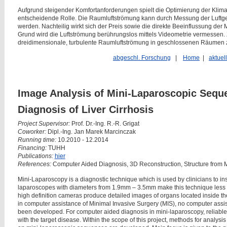
Aufgrund steigender Komfortanforderungen spielt die Optimierung der Klim
entscheidende Rolle. Die Raumluftströmung kann durch Messung der Luftges
werden. Nachteilig wirkt sich der Preis sowie die direkte Beeinflussung de
Grund wird die Luftströmung berührungslos mittels Videometrie vermessen. Z
dreidimensionale, turbulente Raumluftströmung in geschlossenen Räumen 
abgeschl. Forschung
|
Home
|
aktuel
Image Analysis of Mini-Laparoscopic Sequ
Diagnosis of Liver Cirrhosis
Project Supervisor:
Prof. Dr.-Ing. R.-R. Grigat
Coworker:
Dipl.-Ing. Jan Marek Marcinczak
Running time:
10.2010 - 12.2014
Financing:
TUHH
Publications:
hier
References:
Computer Aided Diagnosis, 3D Reconstruction, Structure from 
Mini-Laparoscopy is a diagnostic technique which is used by clinicians to i
laparoscopes with diameters from 1.9mm – 3.5mm make this technique les
high definition cameras produce detailed images of organs located inside t
in computer assistance of Minimal Invasive Surgery (MIS), no computer assi
been developed. For computer aided diagnosis in mini-laparoscopy, reliable
with the target disease. Within the scope of this project, methods for analysis