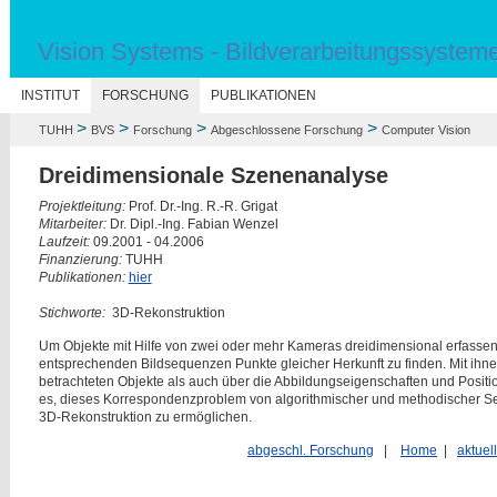
Vision Systems - Bildverarbeitungssystem
N
INSTITUT
FORSCHUNG
PUBLIKATIONEN
>
>
>
>
TUHH
BVS
Forschung
Abgeschlossene Forschung
Computer Vision
Dreidimensionale Szenenanalyse
Projektleitung:
Prof. Dr.-Ing. R.-R. Grigat
Mitarbeiter:
Dr. Dipl.-Ing. Fabian Wenzel
Laufzeit:
09.2001 - 04.2006
Finanzierung:
TUHH
Publikationen:
hier
Stichworte:
3D-Rekonstruktion
Um Objekte mit Hilfe von zwei oder mehr Kameras dreidimensional erfassen
entsprechenden Bildsequenzen Punkte gleicher Herkunft zu finden. Mit ihn
betrachteten Objekte als auch über die Abbildungseigenschaften und Positio
es, dieses Korrespondenzproblem von algorithmischer und methodischer Se
3D-Rekonstruktion zu ermöglichen.
abgeschl. Forschung
|
Home
|
aktuel