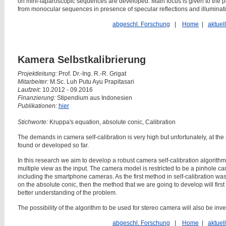
on mini-laparoscopic sequences are developed. Main focus is given to the prec
from monocular sequences in presence of specular reflections and illuminat
abgeschl. Forschung
|
Home
|
aktuel
Kamera Selbstkalibrierung
Projektleitung:
Prof. Dr.-Ing. R.-R. Grigat
Mitarbeiter:
M.Sc. Luh Putu Ayu Prapitasari
Laufzeit:
10.2012 - 09.2016
Finanzierung:
Stipendium aus Indonesien
Publikationen:
hier
Stichworte:
Kruppa's equation, absolute conic, Calibration
The demands in camera self-calibration is very high but unfortunately, at t
found or developed so far.
In this research we aim to develop a robust camera self-calibration algorithm
multiple view as the input. The camera model is restricted to be a pinhole 
including the smartphone cameras. As the first method in self-calibration w
on the absolute conic, then the method that we are going to develop will first
better understanding of the problem.
The possibility of the algorithm to be used for stereo camera will also be inve
abgeschl. Forschung
|
Home
|
aktuel