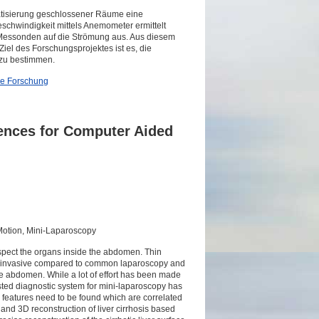
atisierung geschlossener Räume eine
chwindigkeit mittels Anemometer ermittelt
r Messonden auf die Strömung aus. Aus diesem
iel des Forschungsprojektes ist es, die
zu bestimmen.
le Forschung
ences for Computer Aided
Motion, Mini-Laparoscopy
nspect the organs inside the abdomen. Thin
s invasive compared to common laparoscopy and
he abdomen. While a lot of effort has been made
sted diagnostic system for mini-laparoscopy has
 features need to be found which are correlated
 and 3D reconstruction of liver cirrhosis based