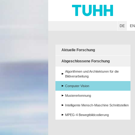
Hauptnavigation
Unternavigation
Inhalt
Suche
DE
E
Aktuelle Forschung
Abgeschlossene Forschung
Algorithmen und Architekturen für die
Bildverarbeitung
Computer Vision
Mustererkennung
Intelligente Mensch-Maschine Schnittstellen
MPEG-4 Bewegtbildcodierung