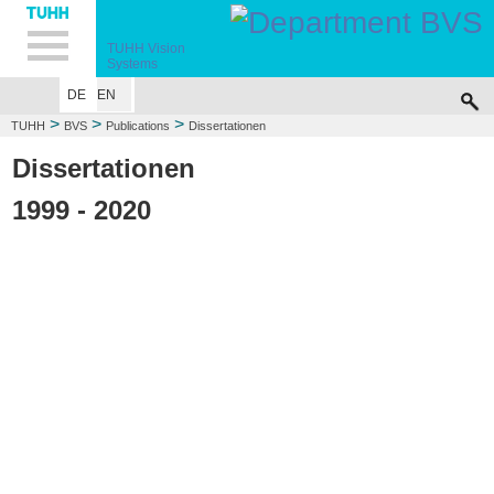
Hauptnavigation
Unternavigation
Inhalt
Suche
TUHH Vision
Systems
DE
EN
INSTITUTE
RESEARCH
PUBLICATIONS
>
>
>
TUHH
BVS
Publications
Dissertationen
Dissertationen
1999 - 2020