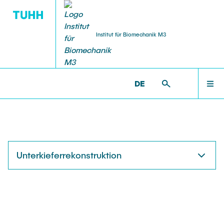
Institut für Biomechanik M3
STAFF
VORLESUNG
BIM >
FORSCHUNG
DE
Staff
FORSCHUNG
Guests
PUBLIKATIONEN
Unterkieferrekonstruktion
Alumni
STAFF