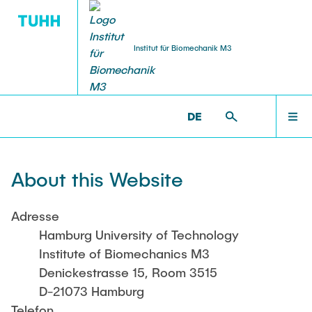
Institut für Biomechanik M3
STAFF
VORLESUNG
BIM >
IMPRINT
DE
Staff
FORSCHUNG
About this Website
Guests
PUBLIKATIONEN
Adresse
Alumni
Hamburg University of Technology
Institute of Biomechanics M3
STAFF
Denickestrasse 15, Room 3515
D-21073 Hamburg
Telefon