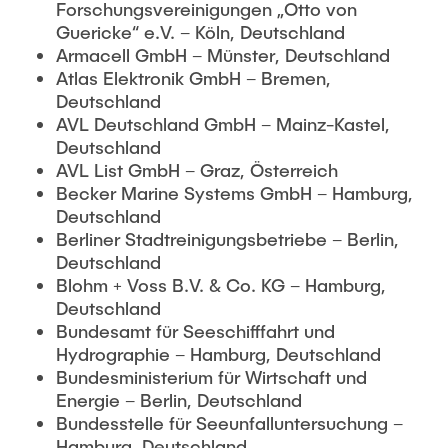
CONTACT
Forschungsvereinigungen „Otto von
Guericke“ e.V. – Köln, Deutschland
Ricardo Theel, M.Sc.
Armacell GmbH – Münster, Deutschland
BULLETIN BOARD
Atlas Elektronik GmbH – Bremen,
Deutschland
Ralph Gehlsen-Lorenzen
AVL Deutschland GmbH – Mainz-Kastel,
Deutschland
Gunnar Hintz
AVL List GmbH – Graz, Österreich
Becker Marine Systems GmbH – Hamburg,
Deutschland
Former Employees
Berliner Stadtreinigungsbetriebe – Berlin,
Deutschland
Blohm + Voss B.V. & Co. KG – Hamburg,
Deutschland
Bundesamt für Seeschifffahrt und
Hydrographie – Hamburg, Deutschland
Bundesministerium für Wirtschaft und
Energie – Berlin, Deutschland
Bundesstelle für Seeunfalluntersuchung –
Hamburg, Deutschland