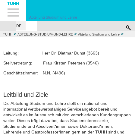
Hauptnavigation
Unternavigation
Inhalt
Suche
Abteilung Studium und Lehre
DE
ABTEILUNG STUDIUM UND LEHRE
SITEMAP
>
>
>
TUHH
ABTEILUNG-STUDIUM-UND-LEHRE
Abteilung Studium und Lehre
Abteilungsleitung Studium und Lehre (Abt. 3)
Leitung: Herr Dr. Dietmar Dunst (3663)
Stellvertretung: Frau Kirsten Petersen (3546)
Geschäftszimmer: N.N. (4496)
Leitbild
und Ziele
Die Abteilung Studium und Lehre stellt ein national und
international wettbewerbsfähiges Serviceangebot bereit und
entwickelt es im Austausch mit den verschiedenen Kundengruppen
weiter. Dieses trägt dazu bei, dass Studieninteressierte,
Studierende und Absolvent*innen sowie Doktorand*innen,
Lehrende und Gastprofessor*innen gern an der TUHH sind und