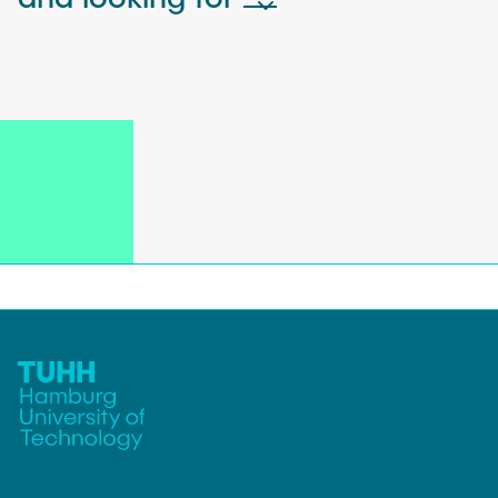
FAQ
Dokumenten Download
Team
Praktikum
Methoden
Geräte
Gerätedatenbank
Kontakt