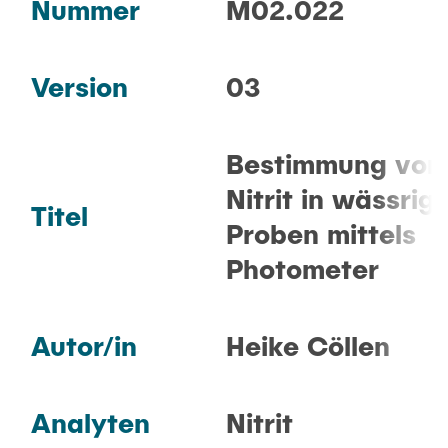
FAQ
Nummer
M02.022
GERÄTE
Version
03
METHODEN
Bestimmung von
Nitrit in wässrig
Titel
PRAKTIKUM
Proben mittels
Photometer
KONTAKT
Autor/in
Heike Cöllen
Analyten
Nitrit