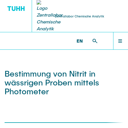
Zentrallabor Chemische Analytik
EN
SERVICE
QM
ZENTRALLABOR
ZENTRALLABOR >
METHODEN
Analysen
Ringversuch
TEAM
Bestimmung von Nitrit in
Chemikalienausgabe
wässrigen Proben mittels
SERVICE
Photometer
Beratung
QM
Downloads