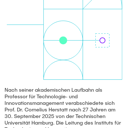
STUDIUM
Responsible Leadership and Communication
Publikationen
Innovationsmanagement
Institutsberichte
PRAXIS
Unternehmensberatung
Dissertationen & Habilitationen
Sustainable Innovation Management
Herausgeberbände
AKTUELLES
Agile Design Methods
Arbeitspapiere
Digitalization & Innovation
Konferenzbeiträge
Social Innovation & Entrepreneurship
Journal Paper
Foundations of Corporate Management
Forschungsprojekte
Abschlussarbeiten
Nach seiner akademischen Laufbahn als
Professor für Technologie‑ und
Drittmittelprojekte
Innovationsmanagement verabschiedete sich
MSc. GTIME
Prof. Dr. Cornelius Herstatt nach 27 Jahren am
Forschungskolloquium - TIM-Forsch
30. September 2025 von der Technischen
University Innovation Fellows
Universität Hamburg. Die Leitung des Instituts für