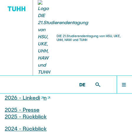
DIE 21.Studierendentagung von HSU, UKE,
UHH, HAW und TUHH
ALLGEMEINES
STUDIERENDENTAGUNG >
MEDIENRÜCKBLICK
PROGRAMM
Medienrückblick
DE
SPONSORING
2026 - HSU Rückblick
2026 - Linkedi
n
2025 - Presse
VERANSTALTUNGSORT
2025 - Rückblick
2024 - Rückblick