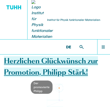
Institut für Physik funktionaler Materialien
STUDIERENDE
STARTSEITE
IPFM >
NACHRICHTEN
DE
19.03.2026
Studentische Arbeiten
TEAM
Herzlichen Glückwünsch zur
Promotion, Philipp Stärk!
FORSCHUNG
Der
promovierte
Philipp
LEHRE