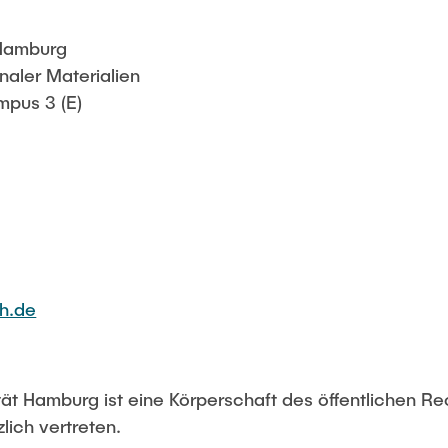
 Hamburg
ionaler Materialien
pus 3 (E)
hh.de
tät Hamburg ist eine Körperschaft des öffentlichen Re
lich vertreten.