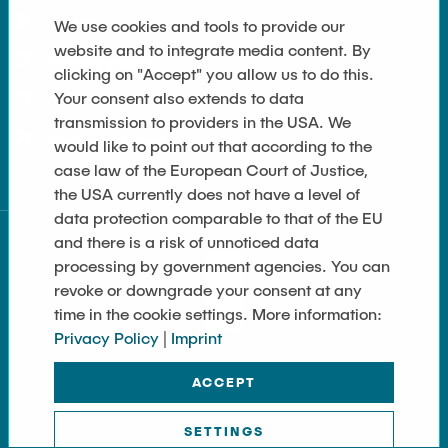
Imprint
We use cookies and tools to provide our
Register
website and to integrate media content. By
Privacy policy
clicking on "Accept" you allow us to do this.
Join the TU & YOU Family!
Your consent also extends to data
Accessibility
transmission to providers in the USA. We
Cookie Settings
would like to point out that according to the
case law of the European Court of Justice,
the USA currently does not have a level of
data protection comparable to that of the EU
and there is a risk of unnoticed data
processing by government agencies. You can
Donate
revoke or downgrade your consent at any
time in the cookie settings. More information:
Alumni help students
Privacy Policy
|
Imprint
ACCEPT
SETTINGS