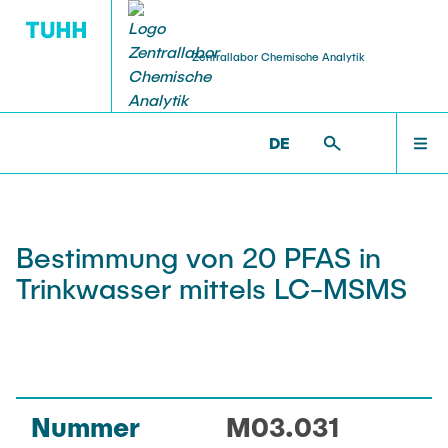
Zentrallabor Chemische Analytik
DE
SERVICE
QM
ZENTRALLABOR
ZENTRALLABOR >
METHODEN
Analysen
Ringversuch
TEAM
Bestimmung von 20 PFAS in
Chemikalienausgabe
Trinkwasser mittels LC-MSMS
SERVICE
Beratung
QM
Downloads
Nummer
M03.031