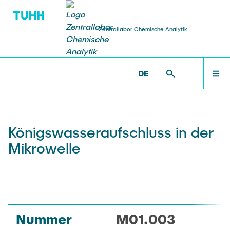
Zentrallabor Chemische Analytik
DE
SERVICE
QM
ZENTRALLABOR
ZENTRALLABOR >
METHODEN
Analysen
Ringversuch
TEAM
Königswasseraufschluss in der
Chemikalienausgabe
Mikrowelle
SERVICE
Beratung
QM
Downloads
Nummer
M01.003