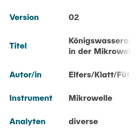
FAQ
Version
02
GERÄTE
Königswasserauf
Titel
METHODEN
in der Mikrowell
PRAKTIKUM
Autor/in
Elfers/Klatt/Fütt
KONTAKT
Instrument
Mikrowelle
Analyten
diverse