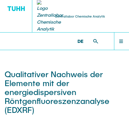
Zentrallabor Chemische Analytik
DE
SERVICE
QM
ZENTRALLABOR
ZENTRALLABOR >
METHODEN
Analysen
Ringversuch
TEAM
Qualitativer Nachweis der
Chemikalienausgabe
Elemente mit der
SERVICE
energiedispersiven
Beratung
Röntgenfluoreszenzanalyse
(EDXRF)
QM
Downloads