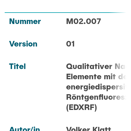
FAQ
Nummer
M02.007
GERÄTE
Version
01
METHODEN
Titel
Qualitativer Na
PRAKTIKUM
Elemente mit der
energiedispersi
KONTAKT
Röntgenfluoresz
(EDXRF)
Autor/in
Volker Klatt