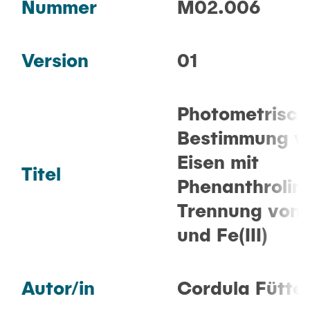
FAQ
Nummer
M02.006
GERÄTE
Version
01
METHODEN
Photometrisch
Bestimmung v
PRAKTIKUM
Eisen mit
Titel
Phenanthrolin 
KONTAKT
Trennung von F
und Fe(III)
Autor/in
Cordula Fütte