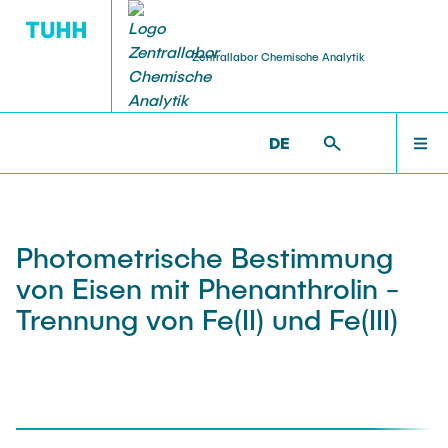
Zentrallabor Chemische Analytik
DE
SERVICE
QM
ZENTRALLABOR
ZENTRALLABOR >
METHODEN
Analysen
Ringversuch
TEAM
Photometrische Bestimmung
Chemikalienausgabe
von Eisen mit Phenanthrolin -
SERVICE
Trennung von Fe(II) und Fe(III)
Beratung
QM
Downloads