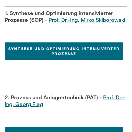
LEHRE
Messtechnsiche Einrichtungen und Geräte
1. Synthese und Optimierung intensivierter
Projekte
Versuchsanlagen
Prozesse (SOP)
-
Prof. Dr.-Ing. Mirko Skiborowski
NEWS
Additive Fertigung
Aktuelle Projekte
Software
Abgeschlossene Projekte
SEMINARVORTRÄGE
Service
SYNTHESE UND OPTIMIERUNG INTENSIVERTER
PROZESSE
Kooperationen
STELLEN
2. Prozess und Anlagentechnik (PAT)
-
Prof. Dr.-
Ing. Georg Fieg