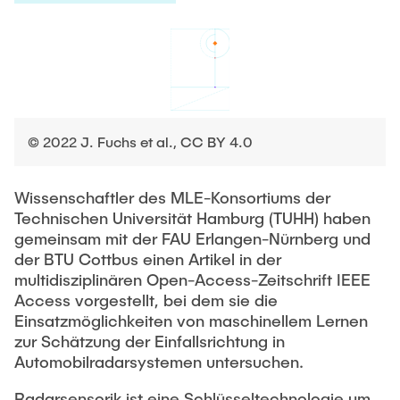
PUBLICATIONS
EVENTS
NEWS
© 2022 J. Fuchs et al., CC BY 4.0
Wissenschaftler des MLE-Konsortiums der
CONTACT
Technischen Universität Hamburg (TUHH) haben
gemeinsam mit der FAU Erlangen-Nürnberg und
der BTU Cottbus einen Artikel in der
multidisziplinären Open-Access-Zeitschrift IEEE
Access vorgestellt, bei dem sie die
Einsatzmöglichkeiten von maschinellem Lernen
zur Schätzung der Einfallsrichtung in
Automobilradarsystemen untersuchen.
Radarsensorik ist eine Schlüsseltechnologie um