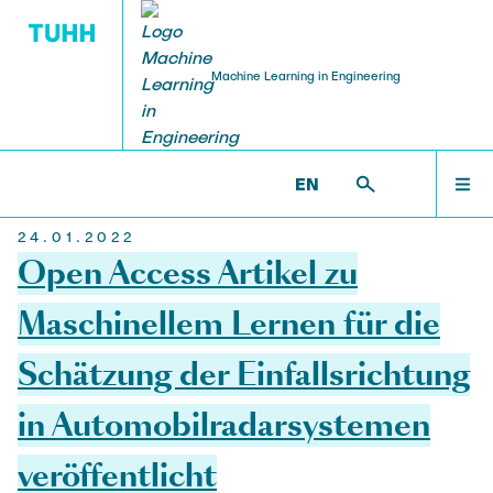
Machine Learning in Engineering
EVENTS
HOME
MLE >
NEWS
EN
24.01.2022
Presentation Series: Train your engineering
RESEARCH FOCUS
Open Access Artikel zu
network
Maschinellem Lernen für die
Conference & Workshops
TEAM
Schätzung der Einfallsrichtung
Outreach
in Automobilradarsystemen
PROJECTS
veröffentlicht