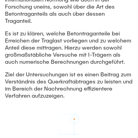
Forschung uneins, sowohl über die Art des
ab 2000
Seehäfen für Containerschiffe zukünftiger
Betontraganteils als auch über dessen
Generationen
1990 - 1999
Traganteil.
Kunst und Technik am Institut für Massivbau
bis 1989
Es ist zu klären, welche Betontraganteile bei
Erreichen der Traglast vorliegen und zu welchem
Promotionen
Anteil diese mittragen. Hierzu werden sowohl
großmaßstäbliche Versuche mit I-Trägern als
auch numerische Berechnungen durchgeführt.
Ziel der Untersuchungen ist es einen Beitrag zum
Verständnis des Querkraftabtrages zu leisten und
im Bereich der Nachrechnung effizientere
Verfahren aufzuzeigen.