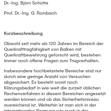
LEHRE
Dr.-Ing. Björn Schütte
Einfluss der Verbundermüdung auf das
Wissenschaftliche Mitarbeitende
Prof. Dr.-Ing. G. Rombach
Rissverhalten von Offshore-Bauwerken
Maren Seidelmann
Verbundlose Vorspannung
Versuchstechniker
Kurzbeschreibung
Harald Finger
Segmentbrücken
Obwohl seit mehr als 120 Jahren im Bereich der
Querkrafttragfähigkeit von Balken mit
Querkraftbewehrung geforscht wird, bestehen
Studentische Hilfskräfte/Tutorium
Beanspruchungen von Silos
immer noch offene Fragen zum Tragverhalten.
Leona Heimsoth
Querkrafttragfähigkeit von Stahlbetonbalken mit
Insbesondere hochbelastete Bereiche sind nur
Shorouk Abd Al Rahman
Querkraftbewehrung
durch eine geringe Anzahl von Versuchen
abgesichert. Es besteht somit noch
Lehrbeauftragte
Klärungsbedarf in wie weit die zurzeit üblichen
Entwicklung neuartiger faserverstärkter
Rechenverfahren in diesem Bereichen angesetzt
Dr.-Ing. Jan Mittelstädt
Glasscheiben (GFG)
werden können und ob das Sicherheitsniveau
ausreichend ist. Weiterhin ist man sich in der
Veröffentlichungen
DFG Graduiertenkollegs
internationalen Normung wie auch in der