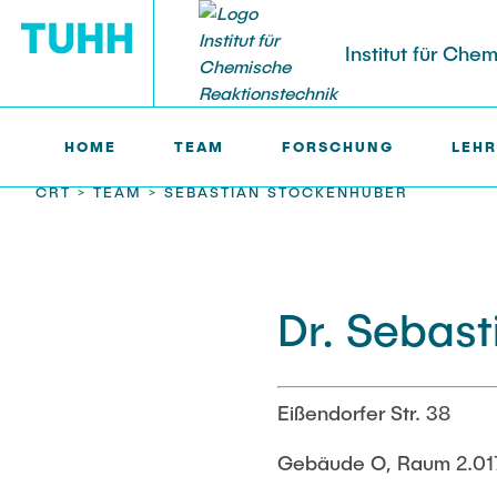
Institut für Che
HOME
TEAM
FORSCHUNG
LEHR
CRT >
TEAM >
SEBASTIAN STOCKENHUBER
FORSCHUNG
Ausstattung
Dr. Sebas
Kooperationen
Projekte
Eißendorfer Str. 38
Publikationen
Gebäude O, Raum 2.01