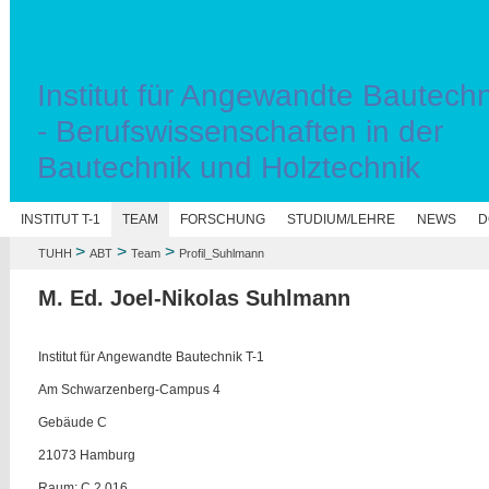
Institut für Angewandte Bautechn
- Berufswissenschaften in der
Bautechnik und Holztechnik
INSTITUT T-1
TEAM
FORSCHUNG
STUDIUM/LEHRE
NEWS
D
>
>
>
TUHH
ABT
Team
Profil_Suhlmann
M. Ed. Joel-Nikolas Suhlmann
Institut für Angewandte Bautechnik T-1
Am Schwarzenberg-Campus 4
Gebäude C
21073 Hamburg
Raum: C 2.016