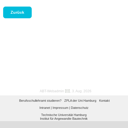
Zurück
ABT-Webadmin
, 3. Aug. 2026
Berufsschullehramt studieren?
ZPLA der Uni Hamburg
Kontakt
Intranet |
Impressum |
Datenschutz
Technische Universität Hamburg
Institut für Angewandte Bautechnik
Am Schwarzenberg-Campus 4 (C), 21073 Hamburg