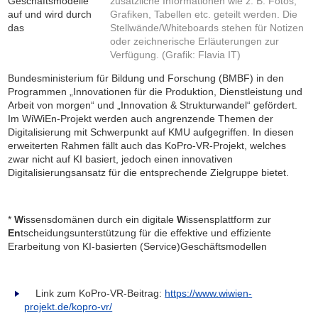
Geschäftsmodelle
zusätzliche Informationen wie z. B. Fotos,
auf und wird durch
Grafiken, Tabellen etc. geteilt werden. Die
das
Stellwände/Whiteboards stehen für Notizen
oder zeichnerische Erläuterungen zur
Verfügung. (Grafik: Flavia IT)
Bundesministerium für Bildung und Forschung (BMBF) in den
Programmen „Innovationen für die Produktion, Dienstleistung und
Arbeit von morgen“ und „Innovation & Strukturwandel“ gefördert.
Im WiWiEn-Projekt werden auch angrenzende Themen der
Digitalisierung mit Schwerpunkt auf KMU aufgegriffen. In diesen
erweiterten Rahmen fällt auch das KoPro-VR-Projekt, welches
zwar nicht auf KI basiert, jedoch einen innovativen
Digitalisierungsansatz für die entsprechende Zielgruppe bietet.
*
W
issensdomänen durch ein digitale
W
issensplattform zur
En
tscheidungsunterstützung für die effektive und effiziente
Erarbeitung von KI-basierten (Service)Geschäftsmodellen
Link zum KoPro-VR-Beitrag:
https://www.wiwien-
projekt.de/kopro-vr/