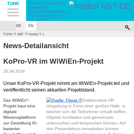
Hauptnavigation
Unternavigation
Inhalt
Suche
Institut für Angewandte
Bautechnik -
Berufswissenschaften in
der Bautechnik und
Holztechnik
DE
EN
INSTITUT T-1
TEAM
FORSCHUNG
STUDIUM/LEHRE
NEWS
DOWN
>
>
TUHH
ABT
Institut T-1
News-Detailansicht
KoPro-VR im WiWiEn-Projekt
26.04.2024
Unser KoPro-VR-Projekt nimmt am WiWiEn-Projekt teil und
veröffentlicht seinen aktuellen Projektstand.
Das WiWiEn*-
Kollaborative VR-
Projekt baut eine
Umgebung in Form einer großen Halle, in
digitale
welcher sich die Teilnehmer virtuell treffen,
Wissensplattform
Objekte hochladen und gemeinsam
zur Gestaltung KI-
untersuchen und besprechen können. Auf
basierter
den Präsentations-leinwänden können