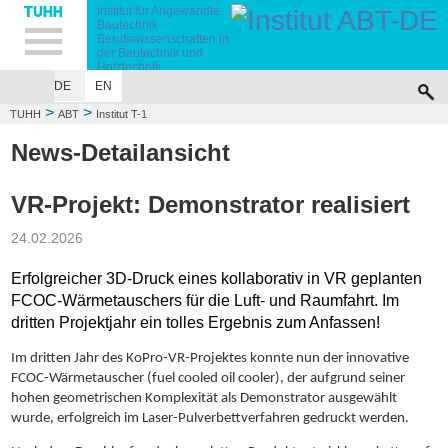
Hauptnavigation
Unternavigation
Inhalt
Suche
Institut für Angewandte
Bautechnik -
Berufswissenschaften in
der Bautechnik und
Holztechnik
DE
EN
INSTITUT T-1
TEAM
FORSCHUNG
STUDIUM/LEHRE
NEWS
DOWN
>
>
TUHH
ABT
Institut T-1
News-Detailansicht
VR-Projekt: Demonstrator realisiert
24.02.2026
Erfolgreicher 3D-Druck eines kollaborativ in VR geplanten
FCOC-Wärmetauschers für die Luft- und Raumfahrt. Im
dritten Projektjahr ein tolles Ergebnis zum Anfassen!
Im dritten Jahr des KoPro-VR-Projektes konnte nun der innovative
FCOC-Wärmetauscher (fuel cooled oil cooler), der aufgrund seiner
hohen geometrischen Komplexität als Demonstrator ausgewählt
wurde, erfolgreich im Laser-Pulverbettverfahren gedruckt werden.