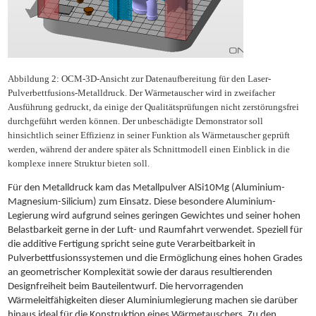
Abbildung 2: OCM-3D-Ansicht zur Datenaufbereitung für den Laser-
Pulverbettfusions-Metalldruck. Der Wärmetauscher wird in zweifacher
Ausführung gedruckt, da einige der Qualitätsprüfungen nicht zerstörungsfrei
durchgeführt werden können. Der unbeschädigte Demonstrator soll
hinsichtlich seiner Effizienz in seiner Funktion als Wärmetauscher geprüft
werden, während der andere später als Schnittmodell einen Einblick in die
komplexe innere Struktur bieten soll.
Für den Metalldruck kam das Metallpulver AlSi10Mg (Aluminium-
Magnesium-Silicium) zum Einsatz. Diese besondere Aluminium-
Legierung wird aufgrund seines geringen Gewichtes und seiner hohen
Belastbarkeit gerne in der Luft- und Raumfahrt verwendet. Speziell für
die additive Fertigung spricht seine gute Verarbeitbarkeit in
Pulverbettfusionssystemen und die Ermöglichung eines hohen Grades
an geometrischer Komplexität sowie der daraus resultierenden
Designfreiheit beim Bauteilentwurf. Die hervorragenden
Wärmeleitfähigkeiten dieser Aluminiumlegierung machen sie darüber
hinaus ideal für die Konstruktion eines Wärmetauschers. Zu den