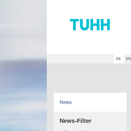
Hauptnavigation
Unternavigation
Inhalt
Suche
DE
E
News
News-Filter