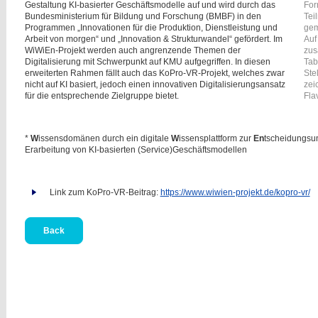
Gestaltung KI-basierter Geschäftsmodelle auf und wird durch das
For
Bundesministerium für Bildung und Forschung (BMBF) in den
Tei
Programmen „Innovationen für die Produktion, Dienstleistung und
gem
Arbeit von morgen“ und „Innovation & Strukturwandel“ gefördert. Im
Auf
WiWiEn-Projekt werden auch angrenzende Themen der
zus
Digitalisierung mit Schwerpunkt auf KMU aufgegriffen. In diesen
Tab
erweiterten Rahmen fällt auch das KoPro-VR-Projekt, welches zwar
Ste
nicht auf KI basiert, jedoch einen innovativen Digitalisierungsansatz
zei
für die entsprechende Zielgruppe bietet.
Fla
*
W
issensdomänen durch ein digitale
W
issensplattform zur
En
tscheidungsunt
Erarbeitung von KI-basierten (Service)Geschäftsmodellen
Link zum KoPro-VR-Beitrag:
https://www.wiwien-projekt.de/kopro-vr/
Back