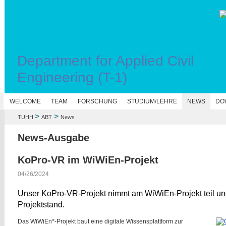
Department for Applied Civil
Engineering (T-1)
N
WELCOME
TEAM
FORSCHUNG
STUDIUM/LEHRE
NEWS
DO
>
>
TUHH
ABT
News
News-Ausgabe
KoPro-VR im WiWiEn-Projekt
04/26/2024
Unser KoPro-VR-Projekt nimmt am WiWiEn-Projekt teil und 
Projektstand.
Das WiWiEn*-Projekt baut eine digitale Wissensplattform zur