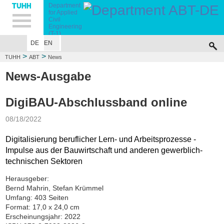
Hauptnavigation
Unternavigation
Inhalt
Suche
Department
for Applied
Civil
Engineering
(T-1)
DE
EN
WELCOME
TEAM
FORSCHUNG
STUDIUM/LEHRE
NEWS
DOWNL
>
>
TUHH
ABT
News
News-Ausgabe
DigiBAU-Abschlussband online
08/18/2022
Digitalisierung beruflicher Lern- und Arbeitsprozesse -
Impulse aus der Bauwirtschaft und anderen gewerblich-
technischen Sektoren
Herausgeber:
Bernd Mahrin, Stefan Krümmel
Umfang: 403 Seiten
Format: 17,0 x 24,0 cm
Erscheinungsjahr: 2022