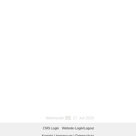
Webmaster
, 27. Juli 2026
CMS Login
Website-Login/Logout
Kontakt |
Impressum |
Datenschutz