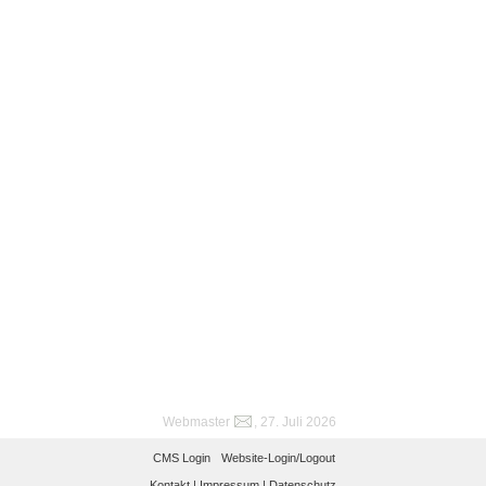
Webmaster
, 27. Juli 2026
CMS Login
Website-Login/Logout
Kontakt |
Impressum |
Datenschutz