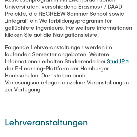
MITARBEITENDE
Software
Universitäten, verschiedene Erasmus+ / DAAD
Projekte, die RECREEW Sommer School sowie
Webinar Series: Green Hydrogen (2023)
Publikationen
„integral“ ein Weiterbildungsprogramm für
VERANSTALTUNGEN
geflüchtete Ingenieure. Für weitere Informationen
Webinar-Serie: Grüner Kohlenstoff
Studien und Forschungsberichte
klicken Sie auf die Navigationsleiste.
KARRIERE
Folgende Lehrveranstaltungen werden im
Webinar Series: Green Hydrogen (2022)
laufenden Semester angeboten. Weitere
Informationen erhalten Studierende bei
Stud.IP
,
Webinar: Klimaschutz in Hamburg (2021)
der E-Learning-Plattform der Hamburger
Hochschulen. Dort stehen auch
Webinar Series: Green Hydrogen (2021)
Vorlesungsunterlagen einzelner Veranstaltungen
zur Verfügung.
Lehrveranstaltungen