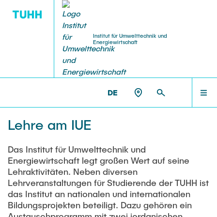
Institut für Umwelttechnik und
Energiewirtschaft
VERANSTALTUNGEN
MITARBEITENDE
FORSCHUNG
LEHRE
HOME
IUE >
LEHRE
DE
Forschungsbereiche
Klausurtermine
Ringvorlesung: Grüne Mobilität (WS 25/26)
FORSCHUNG
Honorarprofessoren
Lehre am IUE
b3 - Gruppe Bioraffinerie, Bioenergie & Bioökonomie
Abschlussarbeiten
Ringvorlesung: Strom aus erneuerbaren
Lehrbeauftragte
ZES - Gruppe Zukunftsfähige Energiesysteme
Energien (WS 24/25)
PROJEKTE
Das Institut für Umwelttechnik und
Energiewirtschaft legt großen Wert auf seine
Praktikantenamt
Ausstattung
Gastdozentinnen und Gastdozenten
Lehraktivitäten. Neben diversen
Online Lecture: Green Hydrogen Supply Chains
Lehrveranstaltungen für Studierende der TUHH ist
LEHRE
and Hydrogen Derivatives
Technikum
Downloads (TUHH-Login)
das Institut an nationalen und internationalen
Labor
Bildungsprojekten beteiligt. Dazu gehören ein
Webinar Series: Green Hydrogen (2024)
Austausch Ägypten, Algerien und Jordanien
Austauschprogramm mit zwei jordanischen