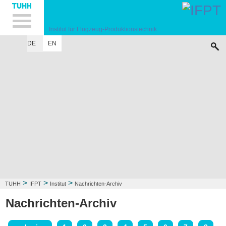
Hauptnavigation
Unternavigation
Inhalt
Suche
Institut für Flugzeug-Produktionstechnik
DE
EN
INSTITUT
FORSCHUNG
LEHRE
KONTAKT
>
>
>
TUHH
IFPT
Institut
Nachrichten-Archiv
Nachrichten-Archiv