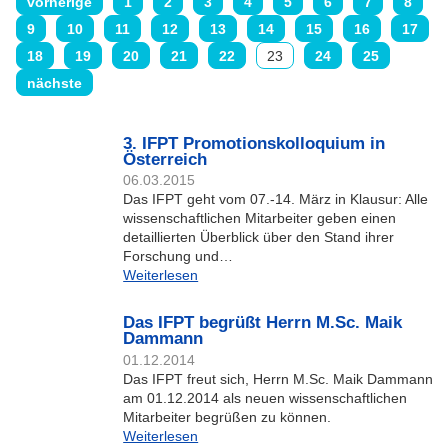
vorherige
1
2
3
4
5
6
7
8
9
10
11
12
13
14
15
16
17
18
19
20
21
22
23
24
25
nächste
3. IFPT Promotionskolloquium in
Österreich
06.03.2015
Das IFPT geht vom 07.-14. März in Klausur: Alle
wissenschaftlichen Mitarbeiter geben einen
detaillierten Überblick über den Stand ihrer
Forschung und…
Weiterlesen
Das IFPT begrüßt Herrn M.Sc. Maik
Dammann
01.12.2014
Das IFPT freut sich, Herrn M.Sc. Maik Dammann
am 01.12.2014 als neuen wissenschaftlichen
Mitarbeiter begrüßen zu können.
Weiterlesen