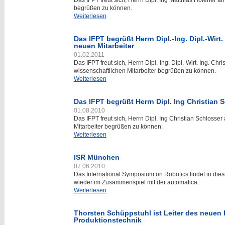
Das IFPT freut sich, Herrn Dipl. Ing Matthias Höfener a
begrüßen zu können.
Weiterlesen
Das IFPT begrüßt Herrn Dipl.-Ing. Dipl.-Wirt
neuen Mitarbeiter
01.02.2011
Das IFPT freut sich, Herrn Dipl.-Ing. Dipl.-Wirt. Ing. 
wissenschaftlichen Mitarbeiter begrüßen zu können.
Weiterlesen
Das IFPT begrüßt Herrn Dipl. Ing Christian 
01.08.2010
Das IFPT freut sich, Herrn Dipl. Ing Christian Schlosse
Mitarbeiter begrüßen zu können.
Weiterlesen
ISR München
07.06.2010
Das International Symposium on Robotics findet in dies
wieder im Zusammenspiel mit der automatica.
Weiterlesen
Thorsten Schüppstuhl ist Leiter des neuen I
Produktionstechnik