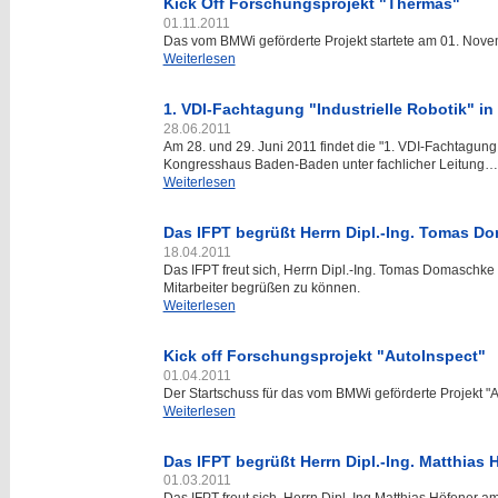
Kick Off Forschungsprojekt "Thermas"
01.11.2011
Das vom BMWi geförderte Projekt startete am 01. Nov
Weiterlesen
1. VDI-Fachtagung "Industrielle Robotik" i
28.06.2011
Am 28. und 29. Juni 2011 findet die "1. VDI-Fachtagung 
Kongresshaus Baden-Baden unter fachlicher Leitung…
Weiterlesen
Das IFPT begrüßt Herrn Dipl.-Ing. Tomas Do
18.04.2011
Das IFPT freut sich, Herrn Dipl.-Ing. Tomas Domaschke
Mitarbeiter begrüßen zu können.
Weiterlesen
Kick off Forschungsprojekt "AutoInspect"
01.04.2011
Der Startschuss für das vom BMWi geförderte Projekt "Au
Weiterlesen
Das IFPT begrüßt Herrn Dipl.-Ing. Matthias 
01.03.2011