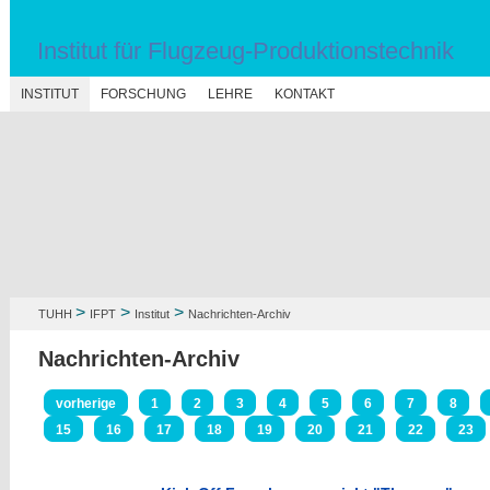
Institut für Flugzeug-Produktionstechnik
N
INSTITUT
FORSCHUNG
LEHRE
KONTAKT
>
>
>
TUHH
IFPT
Institut
Nachrichten-Archiv
Nachrichten-Archiv
vorherige
1
2
3
4
5
6
7
8
15
16
17
18
19
20
21
22
23