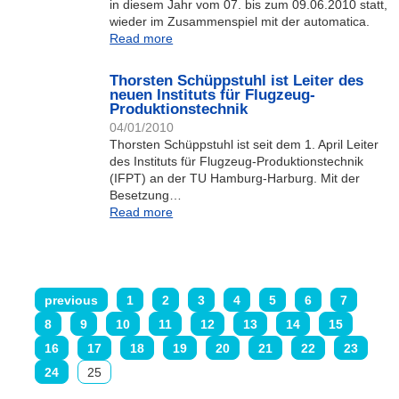
in diesem Jahr vom 07. bis zum 09.06.2010 statt,
wieder im Zusammenspiel mit der automatica.
Read more
Thorsten Schüppstuhl ist Leiter des
neuen Instituts für Flugzeug-
Produktionstechnik
04/01/2010
Thorsten Schüppstuhl ist seit dem 1. April Leiter
des Instituts für Flugzeug-Produktionstechnik
(IFPT) an der TU Hamburg-Harburg. Mit der
Besetzung…
Read more
previous
1
2
3
4
5
6
7
8
9
10
11
12
13
14
15
16
17
18
19
20
21
22
23
24
25