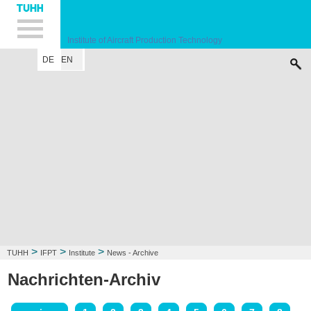
Hauptnavigation
Unternavigation
Inhalt
Suche
Institute of Aircraft Production Technology
DE
EN
INSTITUTE
RESEARCH FIELD
LECTURE
CONTACT
>
>
>
TUHH
IFPT
Institute
News - Archive
Nachrichten-Archiv