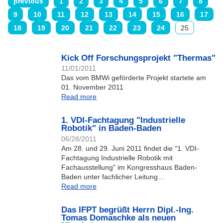
previous
1
2
3
4
5
6
7
8
9
10
11
12
13
14
15
16
17
18
19
20
21
22
23
24
25
Kick Off Forschungsprojekt "Thermas"
11/01/2011
Das vom BMWi geförderte Projekt startete am
01. November 2011
Read more
1. VDI-Fachtagung "Industrielle
Robotik" in Baden-Baden
06/28/2011
Am 28. und 29. Juni 2011 findet die "1. VDI-
Fachtagung Industrielle Robotik mit
Fachausstellung" im Kongresshaus Baden-
Baden unter fachlicher Leitung…
Read more
Das IFPT begrüßt Herrn Dipl.-Ing.
Tomas Domaschke als neuen