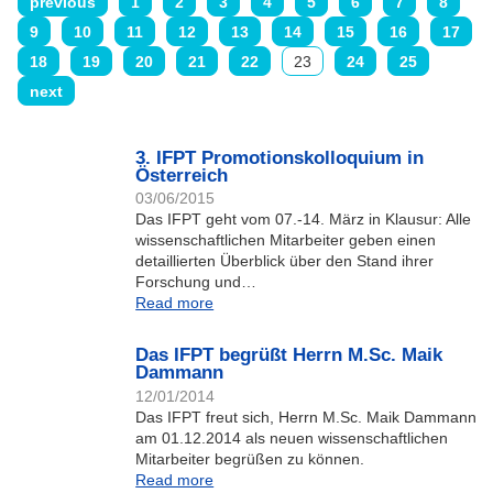
previous
1
2
3
4
5
6
7
8
9
10
11
12
13
14
15
16
17
18
19
20
21
22
23
24
25
next
3. IFPT Promotionskolloquium in
Österreich
03/06/2015
Das IFPT geht vom 07.-14. März in Klausur: Alle
wissenschaftlichen Mitarbeiter geben einen
detaillierten Überblick über den Stand ihrer
Forschung und…
Read more
Das IFPT begrüßt Herrn M.Sc. Maik
Dammann
12/01/2014
Das IFPT freut sich, Herrn M.Sc. Maik Dammann
am 01.12.2014 als neuen wissenschaftlichen
Mitarbeiter begrüßen zu können.
Read more