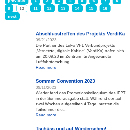
previous
1
2
3
4
5
6
7
8
9
10
11
12
13
14
15
16
next
Abschlusstreffen des Projekts VerdiKa
09/21/2023
Die Partner des LuFo VI-1 Verbundprojekts
„Vernetzte, digitale Kabine“ (VerdiKa) trafen sich
am 20.09.23 im Zentrum für Angewandte
Luftfahrtforschung,…
Read more
Sommer Convention 2023
09/11/2023
Wieder fand das Promotionskolloquium des IFPT
in der Sommerausgabe statt. Während der auf
zwei Wochen aufgeteilten 4 Tage, nutzten die
Teilnehmer die…
Read more
Tschüss und auf Wiedersehen!