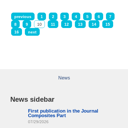
previous
1
2
3
4
5
6
7
8
9
10
11
12
13
14
15
16
next
News
News sidebar
First publication in the Journal
Composites Part
07/29/2026