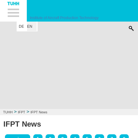
Hauptnavigation
Unternavigation
Inhalt
Suche
Institute of Aircraft Production Technology
DE
EN
INSTITUTE
RESEARCH FIELD
LECTURE
CONTACT
>
>
TUHH
IFPT
IFPT News
IFPT News