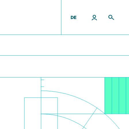
DE
tende