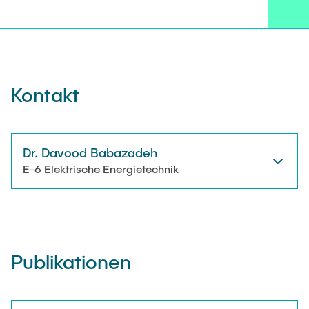
AKTUELLES
Technische Mitarbeitende
KONTAKT
Wissenschaftliche Mitarbeitende
Kontakt
Externe Doktoranden
Dr. Davood Babazadeh
E-6 Elektrische Energietechnik
Publikationen