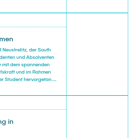
mmen
Neustrelitz, der South
udenten und Absolventen
siv mit dem spannenden
lfskraft und im Rahmen
er Student hervorgetan.
hm nun zur Annahme
hr interessanten und
ng in