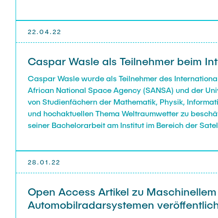
22.04.22
Caspar Wasle als Teilnehmer beim 
Caspar Wasle wurde als Teilnehmer des Internation
African National Space Agency (SANSA) und der Univ
von Studienfächern der Mathematik, Physik, Informat
und hochaktuellen Thema Weltraumwetter zu beschäft
seiner Bachelorarbeit am Institut im Bereich der Sa
Wir haben Ihn sehr gerne bei seiner Bewerbung für e
gratulieren können. Im Namen des ganzen Instituts w
lehrreichen Wochen.
28.01.22
Open Access Artikel zu Maschinellem L
Automobilradarsystemen veröffentlich