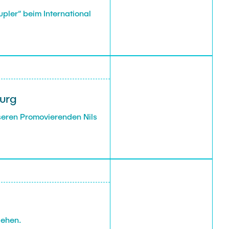
upler“ beim International
urg
eren Promovierenden Nils
iehen.