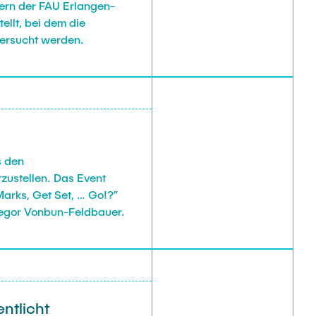
hern der FAU Erlangen-
ellt, bei dem die
tersucht werden.
s den
zustellen. Das Event
arks, Get Set, … Go!?”
Gregor Vonbun-Feldbauer.
ntlicht