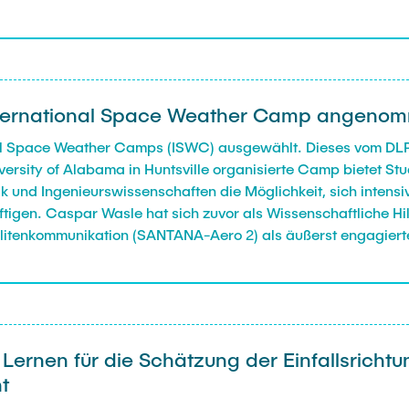
International Space Weather Camp angeno
al Space Weather Camps (ISWC) ausgewählt. Dieses vom DLR 
ersity of Alabama in Huntsville organisierte Camp bietet St
ik und Ingenieurswissenschaften die Möglichkeit, sich inten
igen. Caspar Wasle hat sich zuvor als Wissenschaftliche Hi
tellitenkommunikation (SANTANA-Aero 2) als äußerst engagiert
inen Platz beim ISWC unterstützt und freuen uns, dass wir i
ünschen wir Caspar viel Spaß während der drei sicherlich se
ernen für die Schätzung der Einfallsrichtu
t