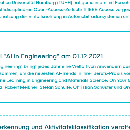
nischen Universität Hamburg (TUHH) hat gemeinsam mit Forsc
ltidisziplinären Open-Access-Zeitschrift IEEE Access vorgest
chätzung der Einfallsrichtung in Automobilradarsystemen un
i "AI in Engineering" am 01.12.2021
n Engineering” bringt jedes Jahr eine Vielfalt von Anwendern au
mmen, um die neuesten AI-Trends in ihrer Berufs-Praxis vor
ne Learning in Engineering and Materials Science: On Your M
rz, Robert Meißner, Stefan Schulte, Christian Schuster und 
kennung und Aktivitätsklassifikation veröffe