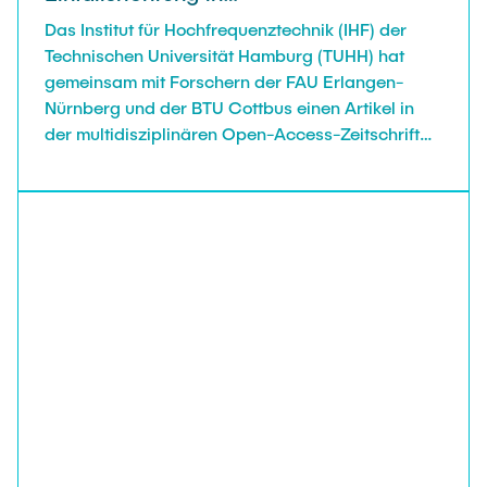
Automobilradarsystemen veröffentlicht
Das Institut für Hochfrequenztechnik (IHF) der
Technischen Universität Hamburg (TUHH) hat
gemeinsam mit Forschern der FAU Erlangen-
Nürnberg und der BTU Cottbus einen Artikel in
der multidisziplinären Open-Access-Zeitschrift
IEEE Access vorgestellt, bei dem die
Einsatzmöglichkeiten von maschinellem Lernen
zur Schätzung der Einfallsrichtung in
Automobilradarsystemen untersucht werden.