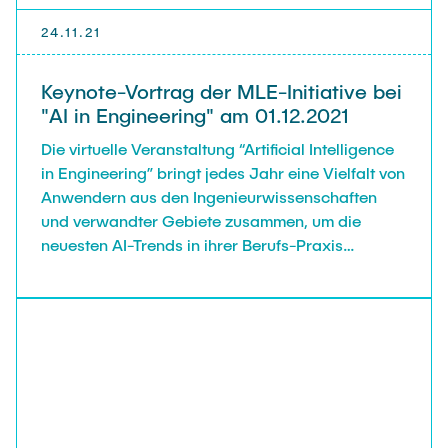
24.11.21
Keynote-Vortrag der MLE-Initiative bei
"AI in Engineering" am 01.12.2021
Die virtuelle Veranstaltung “Artificial Intelligence
in Engineering” bringt jedes Jahr eine Vielfalt von
Anwendern aus den Ingenieurwissenschaften
und verwandter Gebiete zusammen, um die
neuesten AI-Trends in ihrer Berufs-Praxis
vorzustellen. Das Event wurde dieses Jahr
eröffnet durch die Keynote “Machine Learning in
Engineering and Materials Science: On Your
Marks, Get Set, … Go!?” von den MLE-Mitgliedern
Christian Feiler, Fabian Lurz, Robert Meißner,
Stefan Schulte, Christian Schuster und Gregor
Vonbun-Feldbauer.