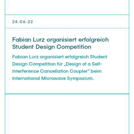
Gastwissenschaftler
Dr. Jasmin Gabsteiger
24.06.22
Anand Dubey
Kevin Erkelenz
Fabian Lurz organisiert erfolgreich
Johanna Gleichauf
Student Design Competition
Thomas Jaschke
Fabian Lurz organisiert erfolgreich Student
Design Competition für „Design of a Self-
Nadja Lamann
Interference Cancellation Coupler“ beim
Hui Lu
International Microwave Symposium.
Prof. Dr.-Ing. Fabian Lurz
Lukas Reinhold
Stanislav Samis
Sebastian Schaffenroth
Anton Sieganschin