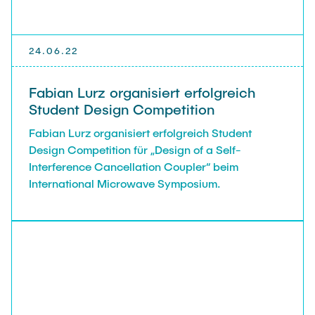
Gastwissenschaftler
Dr. Jasmin Gabsteiger
24.06.22
Anand Dubey
Kevin Erkelenz
Fabian Lurz organisiert erfolgreich
Johanna Gleichauf
Student Design Competition
Thomas Jaschke
Fabian Lurz organisiert erfolgreich Student
Design Competition für „Design of a Self-
Nadja Lamann
Interference Cancellation Coupler“ beim
Hui Lu
International Microwave Symposium.
Prof. Dr.-Ing. Fabian Lurz
Lukas Reinhold
Stanislav Samis
Sebastian Schaffenroth
Anton Sieganschin