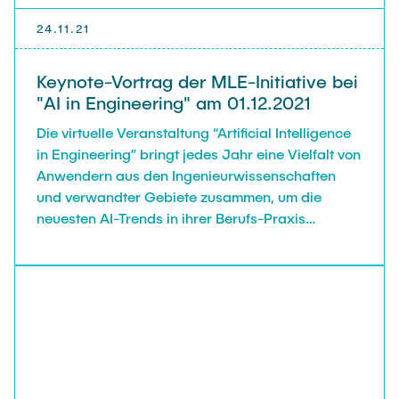
24.11.21
Keynote-Vortrag der MLE-Initiative bei
"AI in Engineering" am 01.12.2021
Die virtuelle Veranstaltung “Artificial Intelligence
in Engineering” bringt jedes Jahr eine Vielfalt von
Anwendern aus den Ingenieurwissenschaften
und verwandter Gebiete zusammen, um die
neuesten AI-Trends in ihrer Berufs-Praxis
vorzustellen. Das Event wurde dieses Jahr
eröffnet durch die Keynote “Machine Learning in
Engineering and Materials Science: On Your
Marks, Get Set, … Go!?” von den MLE-Mitgliedern
Christian Feiler, Fabian Lurz, Robert Meißner,
Stefan Schulte, Christian Schuster und Gregor
Vonbun-Feldbauer.