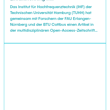
Automobilradarsystemen veröffentlicht
Das Institut für Hochfrequenztechnik (IHF) der
Technischen Universität Hamburg (TUHH) hat
gemeinsam mit Forschern der FAU Erlangen-
Nürnberg und der BTU Cottbus einen Artikel in
der multidisziplinären Open-Access-Zeitschrift
IEEE Access vorgestellt, bei dem die
Einsatzmöglichkeiten von maschinellem Lernen
zur Schätzung der Einfallsrichtung in
Automobilradarsystemen untersucht werden.