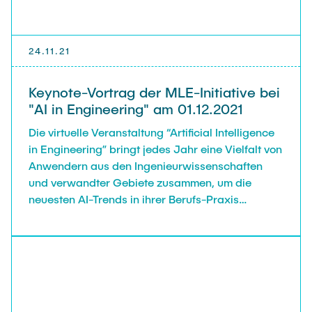
24.11.21
Keynote-Vortrag der MLE-Initiative bei
"AI in Engineering" am 01.12.2021
Die virtuelle Veranstaltung “Artificial Intelligence
in Engineering” bringt jedes Jahr eine Vielfalt von
Anwendern aus den Ingenieurwissenschaften
und verwandter Gebiete zusammen, um die
neuesten AI-Trends in ihrer Berufs-Praxis
vorzustellen. Das Event wurde dieses Jahr
eröffnet durch die Keynote “Machine Learning in
Engineering and Materials Science: On Your
Marks, Get Set, … Go!?” von den MLE-Mitgliedern
Christian Feiler, Fabian Lurz, Robert Meißner,
Stefan Schulte, Christian Schuster und Gregor