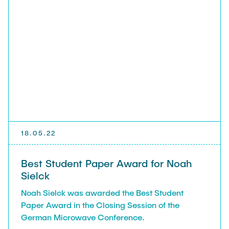
Noah Sielck
Jan Waldhelm
Marvin Wenzel
Julia Yip
Former Staff
18.05.22
Best Student Paper Award for Noah
Sielck
Noah Sielck was awarded the Best Student
Paper Award in the Closing Session of the
German Microwave Conference.