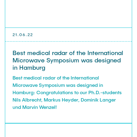
Guest scientists
Dr. Jasmin Gabsteiger
Anand Dubey
Kevin Erkelenz
21.06.22
Johanna Gleichauf
Best medical radar of the International
Thomas Jaschke
Microwave Symposium was designed
Nadja Lamann
in Hamburg
Hui Lu
Best medical radar of the International
Microwave Symposium was designed in
Prof. Dr.-Ing Fabian Lurz
Hamburg: Congratulations to our Ph.D.-students
Lukas Reinhold
Nils Albrecht, Markus Heyder, Dominik Langer
Stanislav Samis
und Marvin Wenzel!
Sebastian Schaffenroth
Anton Sieganschin