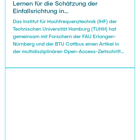
Lernen für die Schätzung der
Einfallsrichtung in
Automobilradarsystemen veröffentlicht
Das Institut für Hochfrequenztechnik (IHF) der
Technischen Universität Hamburg (TUHH) hat
gemeinsam mit Forschern der FAU Erlangen-
Nürnberg und der BTU Cottbus einen Artikel in
der multidisziplinären Open-Access-Zeitschrift
IEEE Access vorgestellt, bei dem die
Einsatzmöglichkeiten von maschinellem Lernen
zur Schätzung der Einfallsrichtung in
Automobilradarsystemen untersucht werden.