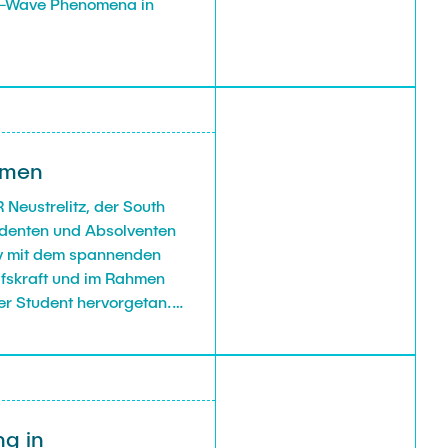
rd-Wave Phenomena in
mmen
Neustrelitz, der South
udenten und Absolventen
siv mit dem spannenden
lfskraft und im Rahmen
er Student hervorgetan.
hm nun zur Annahme
hr interessanten und
ng in