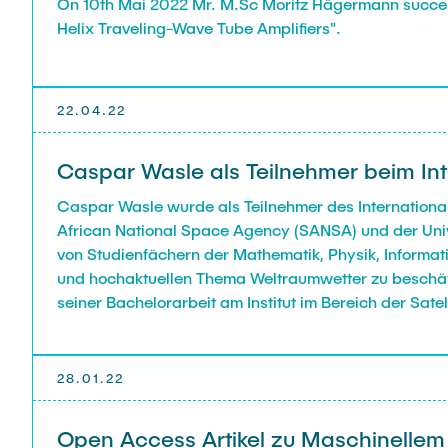
On 10th Mai 2022 Mr. M.Sc Moritz Hägermann success
Helix Traveling-Wave Tube Amplifiers".
22.04.22
Caspar Wasle als Teilnehmer beim 
Caspar Wasle wurde als Teilnehmer des Internation
African National Space Agency (SANSA) und der Univ
von Studienfächern der Mathematik, Physik, Informat
und hochaktuellen Thema Weltraumwetter zu beschäft
seiner Bachelorarbeit am Institut im Bereich der Sa
Wir haben Ihn sehr gerne bei seiner Bewerbung für e
gratulieren können. Im Namen des ganzen Instituts w
lehrreichen Wochen.
28.01.22
Open Access Artikel zu Maschinellem L