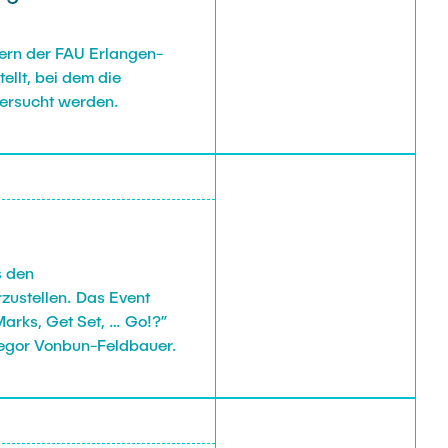
hern der FAU Erlangen-
ellt, bei dem die
tersucht werden.
s den
zustellen. Das Event
arks, Get Set, … Go!?”
Gregor Vonbun-Feldbauer.