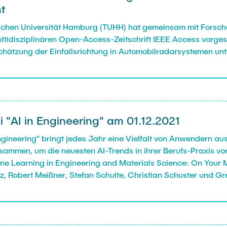
t
nischen Universität Hamburg (TUHH) hat gemeinsam mit Forsc
ltidisziplinären Open-Access-Zeitschrift IEEE Access vorgest
chätzung der Einfallsrichtung in Automobilradarsystemen un
i "AI in Engineering" am 01.12.2021
n Engineering” bringt jedes Jahr eine Vielfalt von Anwendern au
mmen, um die neuesten AI-Trends in ihrer Berufs-Praxis vor
ne Learning in Engineering and Materials Science: On Your M
rz, Robert Meißner, Stefan Schulte, Christian Schuster und 