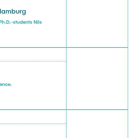
 Hamburg
h.D.-students Nils
ence.