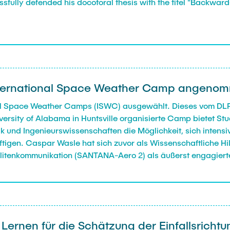
fully defended his docotoral thesis with the titel "Backwa
International Space Weather Camp angeno
al Space Weather Camps (ISWC) ausgewählt. Dieses vom DLR 
ersity of Alabama in Huntsville organisierte Camp bietet St
ik und Ingenieurswissenschaften die Möglichkeit, sich inten
igen. Caspar Wasle hat sich zuvor als Wissenschaftliche Hi
tellitenkommunikation (SANTANA-Aero 2) als äußerst engagiert
inen Platz beim ISWC unterstützt und freuen uns, dass wir i
ünschen wir Caspar viel Spaß während der drei sicherlich se
ernen für die Schätzung der Einfallsrichtu