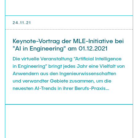
24.11.21
Keynote-Vortrag der MLE-Initiative bei
"AI in Engineering" am 01.12.2021
Die virtuelle Veranstaltung “Artificial Intelligence
in Engineering” bringt jedes Jahr eine Vielfalt von
Anwendern aus den Ingenieurwissenschaften
und verwandter Gebiete zusammen, um die
neuesten AI-Trends in ihrer Berufs-Praxis
vorzustellen. Das Event wurde dieses Jahr
eröffnet durch die Keynote “Machine Learning in
Engineering and Materials Science: On Your
Marks, Get Set, … Go!?” von den MLE-Mitgliedern
Christian Feiler, Fabian Lurz, Robert Meißner,
Stefan Schulte, Christian Schuster und Gregor