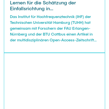
Lernen für die Schätzung der
Einfallsrichtung in
Automobilradarsystemen veröffentlicht
Das Institut für Hochfrequenztechnik (IHF) der
Technischen Universität Hamburg (TUHH) hat
gemeinsam mit Forschern der FAU Erlangen-
Nürnberg und der BTU Cottbus einen Artikel in
der multidisziplinären Open-Access-Zeitschrift
IEEE Access vorgestellt, bei dem die
Einsatzmöglichkeiten von maschinellem Lernen
zur Schätzung der Einfallsrichtung in
Automobilradarsystemen untersucht werden.