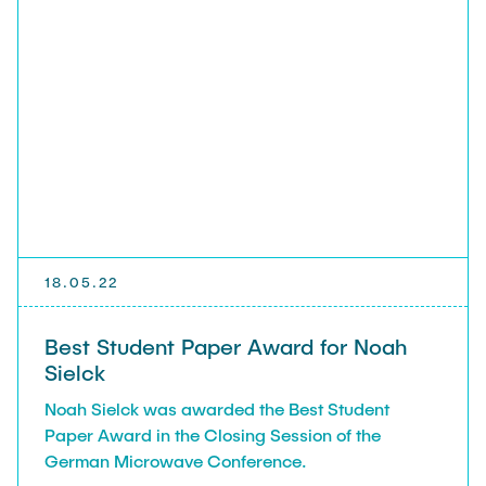
Noah Sielck
Jan Waldhelm
Marvin Wenzel
Julia Yip
Former Staff
18.05.22
Best Student Paper Award for Noah
Sielck
Noah Sielck was awarded the Best Student
Paper Award in the Closing Session of the
German Microwave Conference.