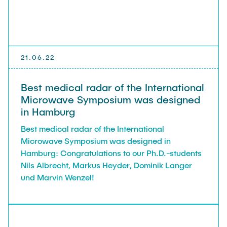
Guest scientists
Dr. Jasmin Gabsteiger
Anand Dubey
Kevin Erkelenz
21.06.22
Johanna Gleichauf
Best medical radar of the International
Thomas Jaschke
Microwave Symposium was designed
Nadja Lamann
in Hamburg
Hui Lu
Best medical radar of the International
Microwave Symposium was designed in
Prof. Dr.-Ing Fabian Lurz
Hamburg: Congratulations to our Ph.D.-students
Lukas Reinhold
Nils Albrecht, Markus Heyder, Dominik Langer
Stanislav Samis
und Marvin Wenzel!
Sebastian Schaffenroth
Anton Sieganschin