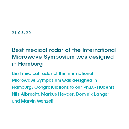
Guest scientists
Dr. Jasmin Gabsteiger
Anand Dubey
Kevin Erkelenz
21.06.22
Johanna Gleichauf
Best medical radar of the International
Thomas Jaschke
Microwave Symposium was designed
Nadja Lamann
in Hamburg
Hui Lu
Best medical radar of the International
Microwave Symposium was designed in
Prof. Dr.-Ing Fabian Lurz
Hamburg: Congratulations to our Ph.D.-students
Lukas Reinhold
Nils Albrecht, Markus Heyder, Dominik Langer
Stanislav Samis
und Marvin Wenzel!
Sebastian Schaffenroth
Anton Sieganschin