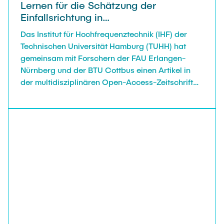
Lernen für die Schätzung der
Einfallsrichtung in
Automobilradarsystemen veröffentlicht
Das Institut für Hochfrequenztechnik (IHF) der
Technischen Universität Hamburg (TUHH) hat
gemeinsam mit Forschern der FAU Erlangen-
Nürnberg und der BTU Cottbus einen Artikel in
der multidisziplinären Open-Access-Zeitschrift
IEEE Access vorgestellt, bei dem die
Einsatzmöglichkeiten von maschinellem Lernen
zur Schätzung der Einfallsrichtung in
Automobilradarsystemen untersucht werden.