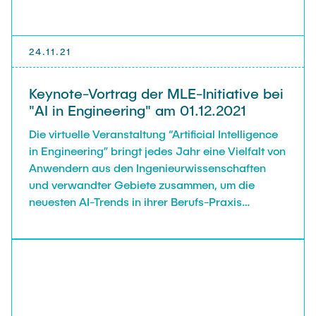
24.11.21
Keynote-Vortrag der MLE-Initiative bei
"AI in Engineering" am 01.12.2021
Die virtuelle Veranstaltung “Artificial Intelligence
in Engineering” bringt jedes Jahr eine Vielfalt von
Anwendern aus den Ingenieurwissenschaften
und verwandter Gebiete zusammen, um die
neuesten AI-Trends in ihrer Berufs-Praxis
vorzustellen. Das Event wurde dieses Jahr
eröffnet durch die Keynote “Machine Learning in
Engineering and Materials Science: On Your
Marks, Get Set, … Go!?” von den MLE-Mitgliedern
Christian Feiler, Fabian Lurz, Robert Meißner,
Stefan Schulte, Christian Schuster und Gregor