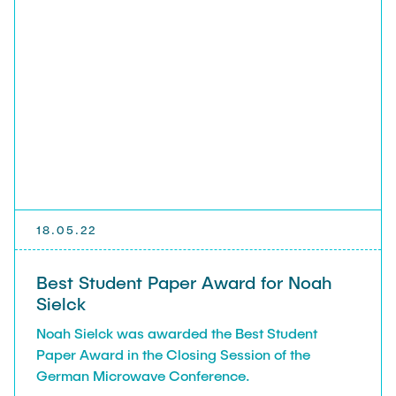
Noah Sielck
Jan Waldhelm
Marvin Wenzel
Julia Yip
Former Staff
18.05.22
Best Student Paper Award for Noah
Sielck
Noah Sielck was awarded the Best Student
Paper Award in the Closing Session of the
German Microwave Conference.