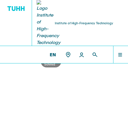
Institute of High-Frequency Technology
RESEARCH
TEAM
THE IHF
ET3 >
THE IHF
EN
Photo:
Christian
Institute Management
Research Projects
Schmid
TEAM
Prof. Dr.-Ing. habil. Alexander Kölpin
EmpkinS
VisPer
COURSES
Retired Professors
Hamburg Quantum Computing (HQC)
Prof. (ret.) Dr.-Ing. Arne Jacob
MEMS-paramps
RESEARCH
AMMOD
Team Assistance
BANG
Eva Böhler-Gödicke