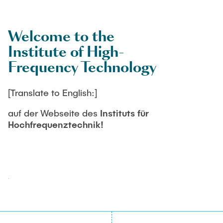
PUBLICATIONS
HODEPLIO
Technical Staff
BrainEpP
Welcome to the
THESES AND JOBS
Jan Burmeister
QSea II
Institute of High-
Anja-Maria Doobe-Jöstingmeier
Smart Analytics
Frequency Technology
NEWS
Carmen Hajunga
SICHER
[Translate to English:]
SUSTRONICS
Research Associates
auf der Webseite des
Instituts für
Nils Albrecht
Additional Involvements
Hochfrequenztechnik!
Moritz Bäcker
ElektRail
Nils Bade
I3 Junior
Frederike Bartels
Things@TUHHLab
Niklas Frewer
Completed Projects
Kristina Heß
Kai Christian Hübner