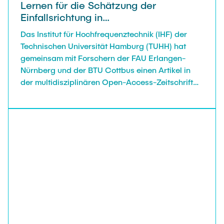
Lernen für die Schätzung der
Einfallsrichtung in
Automobilradarsystemen veröffentlicht
Das Institut für Hochfrequenztechnik (IHF) der
Technischen Universität Hamburg (TUHH) hat
gemeinsam mit Forschern der FAU Erlangen-
Nürnberg und der BTU Cottbus einen Artikel in
der multidisziplinären Open-Access-Zeitschrift
IEEE Access vorgestellt, bei dem die
Einsatzmöglichkeiten von maschinellem Lernen
zur Schätzung der Einfallsrichtung in
Automobilradarsystemen untersucht werden.